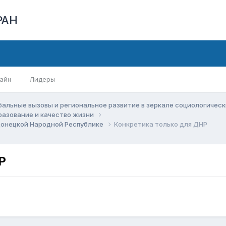
РАН
айн
Лидеры
бальные вызовы и региональное развитие в зеркале социологичес
бразование и качество жизни
Донецкой Народной Республике
Конкретика только для ДНР
Р
,