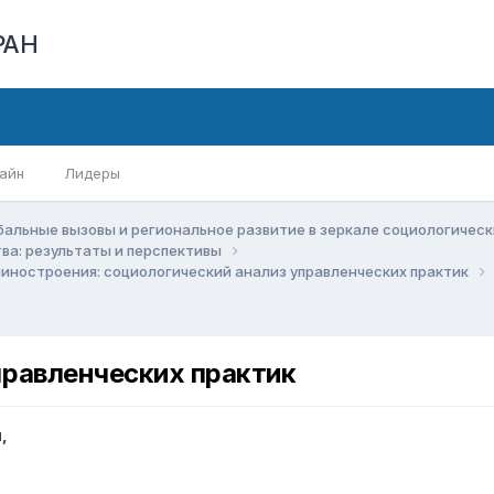
РАН
айн
Лидеры
бальные вызовы и региональное развитие в зеркале социологичес
ва: результаты и перспективы
иностроения: социологический анализ управленческих практик
правленческих практик
й
,