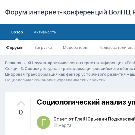
Форум интернет-конференций ВолНЦ 
Обзор
Активность
Форумы
Загрузки
Модераторы
Пользователи онл
Главная
XI Научно-практическая интернет-конференция «Гло
Секция 3. Социокультурная трансформация российского общест
Цифровая трансформация как фактор устойчивого развития маш
Социологический анализ управленческих практик
Социологический анализ у
0
Ответ от
Глеб Юрьевич Подковски
31 марта