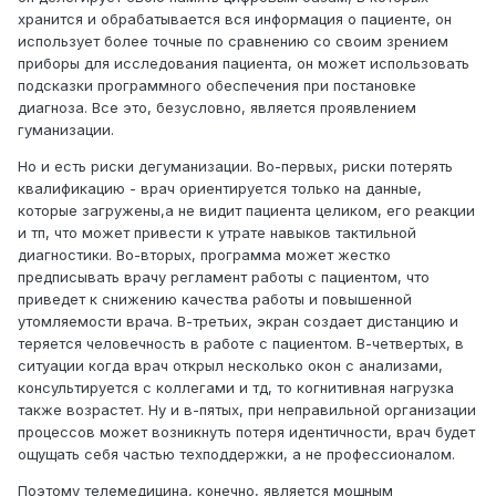
хранится и обрабатывается вся информация о пациенте, он
использует более точные по сравнению со своим зрением
приборы для исследования пациента, он может использовать
подсказки программного обеспечения при постановке
диагноза. Все это, безусловно, является проявлением
гуманизации.
Но и есть риски дегуманизации. Во-первых, риски потерять
квалификацию - врач ориентируется только на данные,
которые загружены,а не видит пациента целиком, его реакции
и тп, что может привести к утрате навыков тактильной
диагностики. Во-вторых, программа может жестко
предписывать врачу регламент работы с пациентом, что
приведет к снижению качества работы и повышенной
утомляемости врача. В-третьих, экран создает дистанцию и
теряется человечность в работе с пациентом. В-четвертых, в
ситуации когда врач открыл несколько окон с анализами,
консультируется с коллегами и тд, то когнитивная нагрузка
также возрастет. Ну и в-пятых, при неправильной организации
процессов может возникнуть потеря идентичности, врач будет
ощущать себя частью техподдержки, а не профессионалом.
Поэтому телемедицина, конечно, является мощным