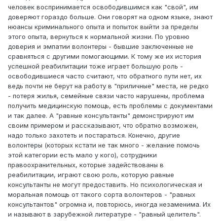
человек воспринимается освободившимся как "свой", им
доверяют гораздо больше. Они говорят на одном языке, знают
нюансы криминального опыта и попыток выйти за пределы
этого опыта, вернуться к нормальной жизни. По уровню
доверия и эмпатии волонтеры - бывшие заключенные не
сравняться с другими помогающими. К тому же их история
успешной реабилитации тоже играет большую роль -
освободившиеся часто считают, что обратного пути нет, их
ведь почти не берут на работу в "приличные" места, не редко
- потеря жилья, семейные связи часто нарушены, проблема
получить медицинскую помощь, есть проблемы с документами
и так далее. А "равные консультанты" демонстрируют им
своим примером и рассказывают, что обратно возможен,
надо только захотеть и постараться. Конечно, другие
волонтеры (которых кстати не так много - желание помочь
этой категории есть мало у кого), сотрудники
правоохранительных, которые задействованы в
реабилитации, играют свою роль, которую равные
консультанты не могут предоставить. Но психологическая и
моральная помощь от такого сорта волонтеров - "равных
консультантов" огромна и, повторюсь, иногда незаменима. Их
и называют в зарубежной литературе - "равный целитель".