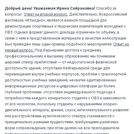
Добрый день! Уважаемая Ирина Сайрановна!
Спасибо за
вопросы!
Ответ на второй вопрос.
Действительно, Всероссийский
фестиваль «#Заодно», является важной площадкой для
демонстрации спортивных и творческих компетенций молодёжи с
ОВЗ. Однако формат данного доклада ограничен по объёму, в
связи с чем в представленном материале в качестве иллюстрации
был приведён лишь один пример подобного мероприятия.
Ответ на
первый вопрос:
Под барьерами доступа к среднему
профессиональному и высшему образованию мы понимаем
широкий спектр препятствий — от недостаточной физической
доступности зданий, отсутствия безбарьерной среды для
перемещения внутри учебных корпусов, проблем с транспортной
доступностью учебных заведений, нехватки адаптированных
информационных ресурсов и цифровых платформ до более
глубокой проблемы: отсутствия индивидуального подхода к
потребностям каждого конкретного студента с ОВЗ в зависимости
от его нозологии, поскольку студенты с нарушениями опорно-
двигательного аппарата, зрения, слуха, интеллектуального развития
или расстройствами аутистического спектра сталкиваются с
принципиально разными трудностями, требующими различных
форм сопровождения, при этом далеко не все преподаватели
методически и психологически готовы работать с такими