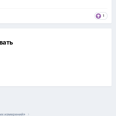
1
вать
ких измерений»