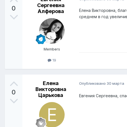
Сергеевна
0
Елена Викторовна, бла
Алферова
среднем в год увеличи
Members
19
Елена
Опубликовано
30 марта
Викторовна
0
Царькова
Евгения Сергеевна, спа