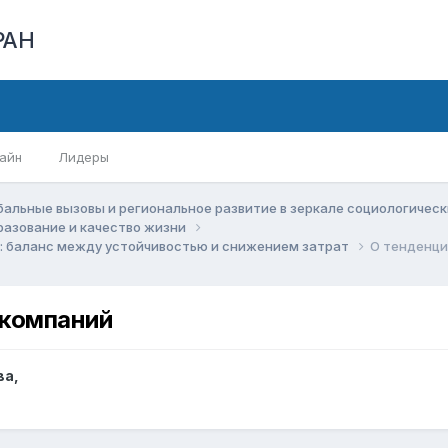
РАН
айн
Лидеры
бальные вызовы и региональное развитие в зеркале социологичес
бразование и качество жизни
у: баланс между устойчивостью и снижением затрат
О тенденци
 компаний
ва
,