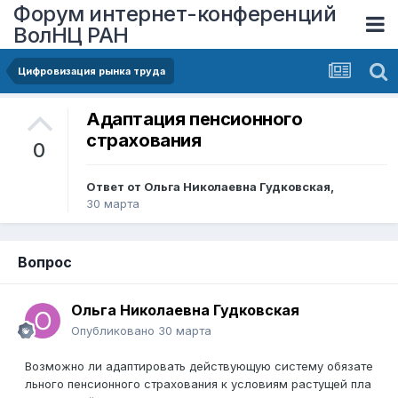
Форум интернет-конференций
ВолНЦ РАН
Цифровизация рынка труда
Адаптация пенсионного
страхования
0
Ответ от
Ольга Николаевна Гудковская
,
30 марта
Вопрос
Ольга Николаевна Гудковская
Опубликовано
30 марта
Возможно
ли
адаптировать
действующую
систему
обязате
льного
пенсионного
страхования
к
условиям
растущей
пла