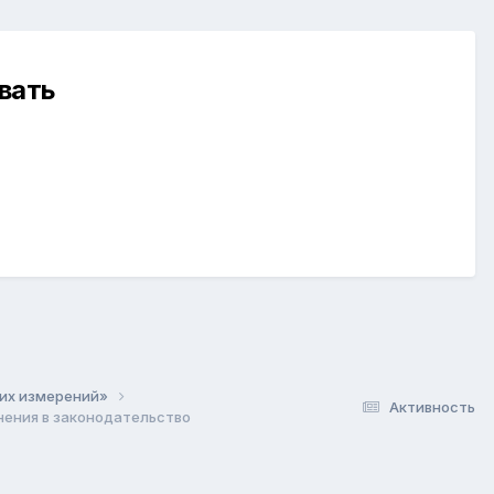
вать
ких измерений»
Активность
ения в законодательство