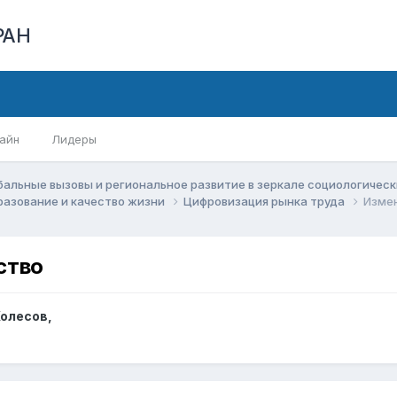
РАН
айн
Лидеры
бальные вызовы и региональное развитие в зеркале социологичес
бразование и качество жизни
Цифровизация рынка труда
Измен
ство
Колесов
,