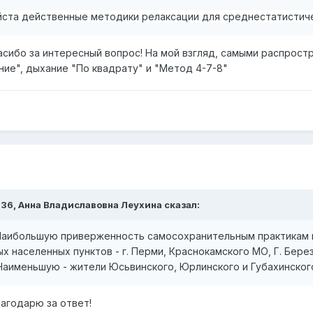
ста действенные методики релаксации для среднестатистиче
пасибо за интересный вопрос! На мой взгляд, самыми распрос
ие", дыхание "По квадрату" и "Метод 4-7-8"
:36,
Анна Владиславовна Леухина
сказал:
 Наибольшую приверженность самосохранительным практикам
х населенных пунктов - г. Перми, Краснокамского МО, Г. Бере
Наименьшую - жители Юсьвинского, Юрлинского и Губахинског
лагодарю за ответ!