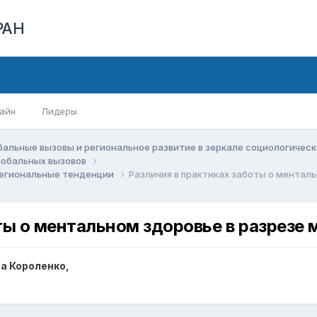
РАН
айн
Лидеры
бальные вызовы и региональное развитие в зеркале социологичес
глобальных вызовов
региональные тенденции
Различия в практиках заботы о ментал
ты о ментальном здоровье в разрезе
а Короленко
,