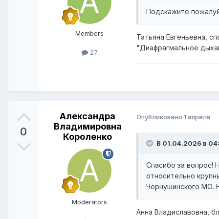
Подскажите пожалуй
Members
Татьяна Евгеньевна, с
"Диафрагмальное дыхан
27
Александра
Опубликовано
1 апреля
Владимировна
0
Короленко
В 01.04.2026 в 04
Спасибо за вопрос!
относительно крупны
Чернушинского МО. 
Moderators
Анна Владиславовна, б