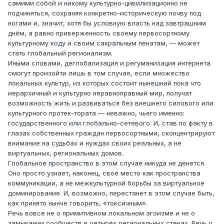
самими собой и никому культурно-цивилизационно не
подчиняться, сохраняя конкретно-историческую почву под
ногами и, значит, хотя бы условную власть над завтрашним
днём, а равно приверженность своему первосортному
культурному коду и своим сакральным пе­натам, — может
стать глобальный регионализм.
Иными словами, деглобализация и регуманизация интернета
смогут произойти лишь в том случае, если множество
локальных культур, из которых состоит нынешний пока что
иерархичный и культурно неравноправный мир, получат
возможность жить и развиваться без внешнего силового или
культурного протек-тората — неважно, чьего именно:
государственного или глобально-сетевого. И, став по факту в
глазах собственных граждан первосортными, сконцентрируют
внимание на судьбах и нуждах своих реальных, а не
виртуальных, региональных домов.
Глобальное пространство в этом случае никуда не денется.
Оно просто узнает, наконец, своё место как пространства
коммуникации, а не межкультурной борьбы за виртуальное
доминирование. И, возможно, перестанет в этом случае быть,
как принято нынче говорить, «токсичным».
Речь вовсе не о примитивном локальном эгоизме и не о
замыкании сообществ в четырёх региональных стенах. Речь о