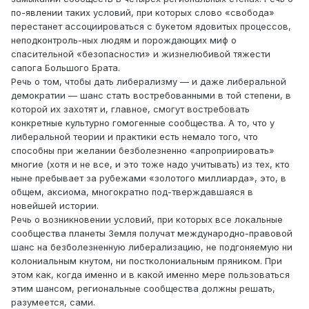
по-явлении таких условий, при которых слово «свобода»
перестанет ассоциироваться с букетом ядовитых процессов,
неподконтроль-ных людям и порождающих миф о
спасительной «безопасности» и жизнелюбивой тяжести
сапога Большого Брата.
Речь о том, чтобы дать либерализму — и даже либеральной
демократии — шанс стать востребованными в той степени, в
которой их захотят и, главное, смогут востребовать
конкретные культурно гомогенные сообщества. А то, что у
либеральной теории и практики есть немало того, что
способны при желании безболезненно «апроприировать»
многие (хотя и не все, и это тоже надо учитывать) из тех, кто
ныне пребывает за рубежами «золотого миллиарда», это, в
общем, аксиома, многократно под-тверждавшаяся в
новейшей истории.
Речь о возникновении условий, при которых все локальные
сообщества планеты Земля получат международно-правовой
шанс на безболезненную либерализацию, не подгоняемую ни
колониальным кнутом, ни постколониальным пряником. При
этом как, когда именно и в какой именно мере пользоваться
этим шансом, региональные сообщества должны решать,
разумеется, сами.