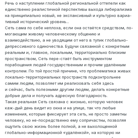
Речь о наступлении глобальной региональной оттепели как
единственно реалистичной перспективы выхода либерализма
на принципиально новый, не экспансивный и культурно вариа-
тивный исторический уровень...
Сеть сама по себе неплоха, если она остаётся средством, по-
могающим живому человеческому общению и
взаимодействию, а не уводящим от него в тупик глобально-
депрессивного одиночества. Будучи связанной с конкретным
реальным и, главное, локальным, территориально близким
пространством, Сеть пере-стаёт быть инструментом
порабощения людей государственным и прочим удалённым
контролем. По той простой причине, что проблематика живых
локально-территориальных пространств подконтрольнее
самим людям, позволяет им реализовать себя здесь
и сейчас, быть полезными другим людям, делать конкретные
добрые дела и получать адресную благодарность.
Такая реальная Сеть связана с жизнью, которую человек
каж-дый день видит из окна и на улице, так что любые
изменения, которые фиксирует эта сеть, не просто заметны
человеку, но не-посредственно ему сопричастны, позволяя
ощутить свою жизнь более полной, а не выхолощенной
глобально-информационной «удалёнкой», на которую ни