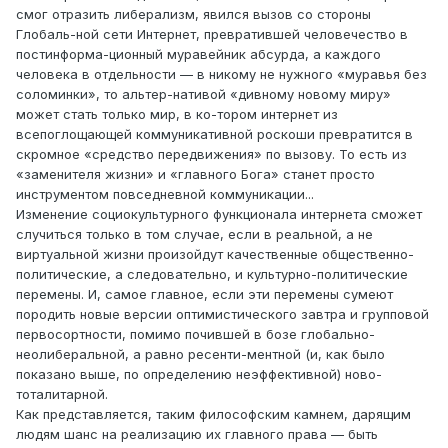
смог отразить либерализм, явился вызов со стороны
Глобаль-ной сети Интернет, превратившей человечество в
постинформа-ционный муравейник абсурда, а каждого
человека в отдельности — в никому не нужного «муравья без
соломинки», то альтер-нативой «дивному новому миру»
может стать только мир, в ко-тором интернет из
всепоглощающей коммуникативной роскоши превратится в
скромное «средство передвижения» по вызову. То есть из
«заменителя жизни» и «главного Бога» станет просто
инструментом повседневной коммуникации...
Изменение социокультурного функционала интернета сможет
случиться только в том случае, если в реальной, а не
виртуальной жизни произойдут качественные общественно-
политические, а следовательно, и культурно-политические
перемены. И, самое главное, если эти перемены сумеют
породить новые версии оп­тимистического завтра и групповой
первосортности, помимо почившей в бозе глобально-
неолиберальной, а равно ресенти-ментной (и, как было
показано выше, по определению неэффективной) ново­
тоталитарной.
Как представляется, таким философским камнем, дарящим
людям шанс на реализацию их главного права — быть