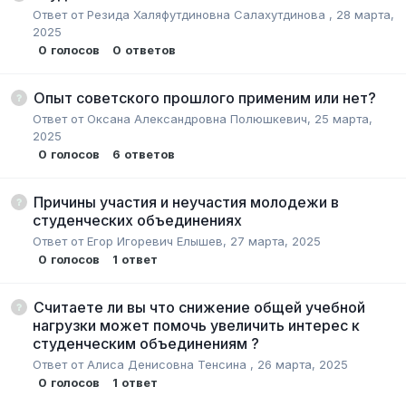
Ответ от
Резида Халяфутдиновна Салахутдинова
,
28 марта,
2025
0
голосов
0
ответов
Опыт советского прошлого применим или нет?
Ответ от
Оксана Александровна Полюшкевич
,
25 марта,
2025
0
голосов
6
ответов
Причины участия и неучастия молодежи в
студенческих объединениях
Ответ от
Егор Игоревич Елышев
,
27 марта, 2025
0
голосов
1
ответ
Считаете ли вы что снижение общей учебной
нагрузки может помочь увеличить интерес к
студенческим объединениям ?
Ответ от
Алиса Денисовна Тенсина
,
26 марта, 2025
0
голосов
1
ответ