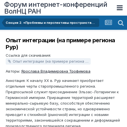
Форум интернет-конференций
ВолНЦ РАН
Секция 2. «Проблемы и перспективы пространственного развития территорий»
Опыт интеграции (на примере региона
Рур)
Ссылка для скачивания:
Опыт интеграции (на примере региона Рур).docx
Авторы:
Ярослава Владимировна Трофимова
Аннотация: К началу XX в. Рур начинает приобретает
отдельные черты старопромышленного региона.
Предпосылкой служит присоединение Эльзас-Лотарингии к
Германской империи. Приращение территорий расширяет
минерально-сырьевую базу, способствуя обеспечению
экономической устойчивости страны, но одновременно
приводит к стихийной (рыночной) интеграции с новыми
территориями, закончившейся сокращением и деформацией
производственного потенциала региона.