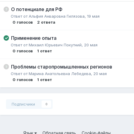
О потенциале для РФ
Ответ от
Альфия Анваровна Гилязова
,
19 мая
0
голосов
2
ответа
Применение опыта
Ответ от
Михаил Юрьевич Покутний
,
20 мая
0
голосов
1
ответ
Проблемы старопромышленных регионов
Ответ от
Марина Анатольевна Лебедева
,
20 мая
0
голосов
1
ответ
Подписчики
0
Язык
Обратная связь
Cookie-файлы