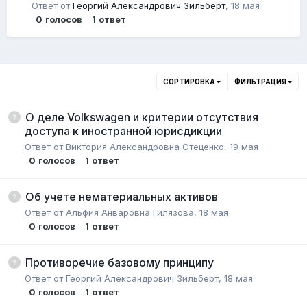
Ответ от
Георгий Александрович Зильберт
,
18 мая
0
голосов
1
ответ
СОРТИРОВКА
ФИЛЬТРАЦИЯ
О деле Volkswagen и критерии отсутствия
доступа к иностранной юрисдикции
Ответ от
Виктория Александровна Стеценко
,
19 мая
0
голосов
1
ответ
Об учете нематериальных активов
Ответ от
Альфия Анваровна Гилязова
,
18 мая
0
голосов
1
ответ
Противоречие базовому принципу
Ответ от
Георгий Александрович Зильберт
,
18 мая
0
голосов
1
ответ