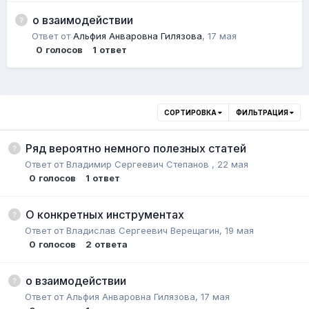
о взаимодействии
Ответ от
Альфия Анваровна Гилязова
,
17 мая
0
голосов
1
ответ
СОРТИРОВКА
ФИЛЬТРАЦИЯ
Ряд вероятно немного полезных статей
Ответ от
Владимир Сергеевич Степанов
,
22 мая
0
голосов
1
ответ
О конкретных инструментах
Ответ от
Владислав Сергеевич Верещагин
,
19 мая
0
голосов
2
ответа
о взаимодействии
Ответ от
Альфия Анваровна Гилязова
,
17 мая