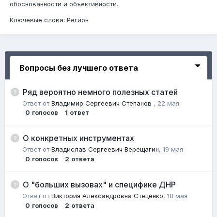
обоснованности и объективности.
Ключевые слова: Регион
Вопросы без лучшего ответа
Ряд вероятно немного полезных статей
Ответ от
Владимир Сергеевич Степанов
,
22 мая
0
голосов
1
ответ
О конкретных инструментах
Ответ от
Владислав Сергеевич Верещагин
,
19 мая
0
голосов
2
ответа
О "больших вызовах" и специфике ДНР
Ответ от
Виктория Александровна Стеценко
,
18 мая
0
голосов
2
ответа