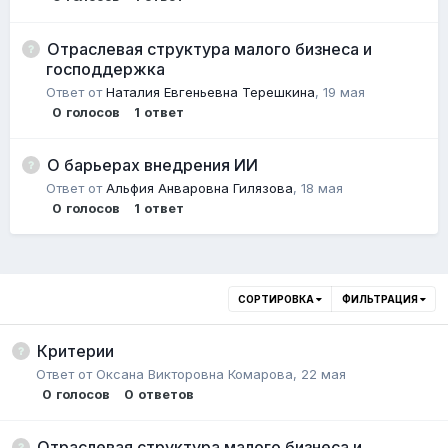
Отраслевая структура малого бизнеса и
господдержка
Ответ от
Наталия Евгеньевна Терешкина
,
19 мая
0
голосов
1
ответ
О барьерах внедрения ИИ
Ответ от
Альфия Анваровна Гилязова
,
18 мая
0
голосов
1
ответ
СОРТИРОВКА
ФИЛЬТРАЦИЯ
Критерии
Ответ от
Оксана Викторовна Комарова
,
22 мая
0
голосов
0
ответов
Отраслевая структура малого бизнеса и