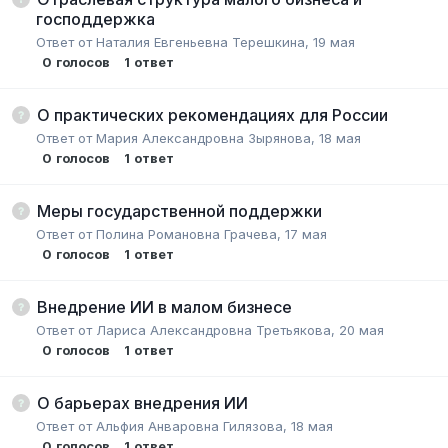
господдержка
Ответ от
Наталия Евгеньевна Терешкина
,
19 мая
0
голосов
1
ответ
О практических рекомендациях для России
Ответ от
Мария Александровна Зырянова
,
18 мая
0
голосов
1
ответ
Меры государственной поддержки
Ответ от
Полина Романовна Грачева
,
17 мая
0
голосов
1
ответ
Внедрение ИИ в малом бизнесе
Ответ от
Лариса Александровна Третьякова
,
20 мая
0
голосов
1
ответ
О барьерах внедрения ИИ
Ответ от
Альфия Анваровна Гилязова
,
18 мая
0
голосов
1
ответ