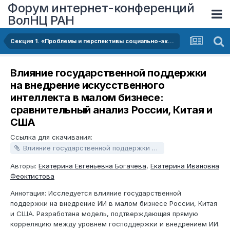
Форум интернет-конференций
ВолНЦ РАН
Секция 1. «Проблемы и перспективы социально-экономического развития территорий в условиях структурно-технологической трансформации российской экономики»
Влияние государственной поддержки
на внедрение искусственного
интеллекта в малом бизнесе:
сравнительный анализ России, Китая и
США
Ссылка для скачивания:
Влияние государственной поддержки на внедрение искусственного интеллекта в малом бизнесе: сравнительный анализ России, Китая и США.docx
Авторы:
Екатерина Евгеньевна Богачева
,
Екатерина Ивановна
Феоктистова
Аннотация: Исследуется влияние государственной
поддержки на внедрение ИИ в малом бизнесе России, Китая
и США. Разработана модель, подтверждающая прямую
корреляцию между уровнем господдержки и внедрением ИИ.