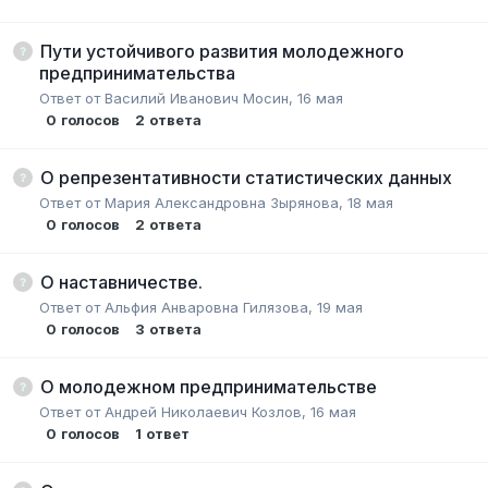
Пути устойчивого развития молодежного
предпринимательства
Ответ от
Василий Иванович Мосин
,
16 мая
0
голосов
2
ответа
О репрезентативности статистических данных
Ответ от
Мария Александровна Зырянова
,
18 мая
0
голосов
2
ответа
О наставничестве.
Ответ от
Альфия Анваровна Гилязова
,
19 мая
0
голосов
3
ответа
О молодежном предпринимательстве
Ответ от
Андрей Николаевич Козлов
,
16 мая
0
голосов
1
ответ