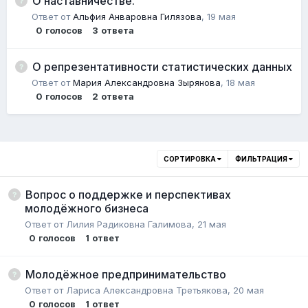
О наставничестве.
Ответ от
Альфия Анваровна Гилязова
,
19 мая
0
голосов
3
ответа
О репрезентативности статистических данных
Ответ от
Мария Александровна Зырянова
,
18 мая
0
голосов
2
ответа
СОРТИРОВКА
ФИЛЬТРАЦИЯ
Вопрос о поддержке и перспективах
молодёжного бизнеса
Ответ от
Лилия Радиковна Галимова
,
21 мая
0
голосов
1
ответ
Молодёжное предпринимательство
Ответ от
Лариса Александровна Третьякова
,
20 мая
0
голосов
1
ответ