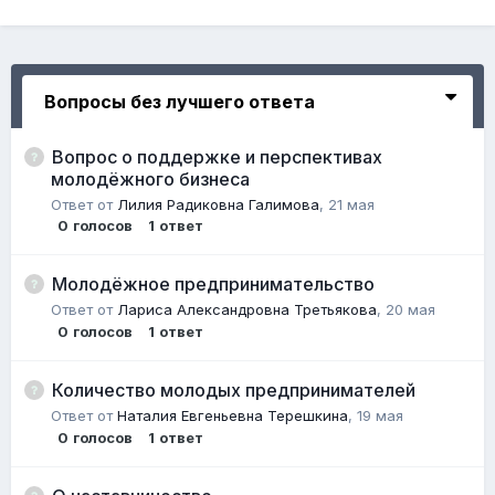
Вопросы без лучшего ответа
Вопрос о поддержке и перспективах
молодёжного бизнеса
Ответ от
Лилия Радиковна Галимова
,
21 мая
0
голосов
1
ответ
Молодёжное предпринимательство
Ответ от
Лариса Александровна Третьякова
,
20 мая
0
голосов
1
ответ
Количество молодых предпринимателей
Ответ от
Наталия Евгеньевна Терешкина
,
19 мая
0
голосов
1
ответ