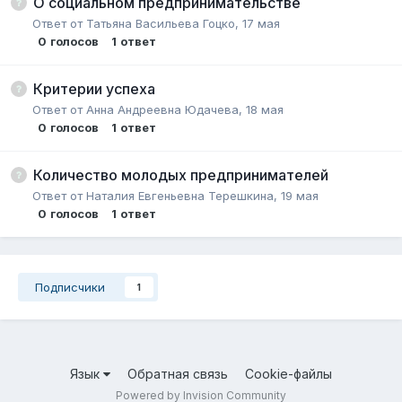
О социальном предпринимательстве
Ответ от
Татьяна Васильева Гоцко
,
17 мая
0
голосов
1
ответ
Критерии успеха
Ответ от
Анна Андреевна Юдачева
,
18 мая
0
голосов
1
ответ
Количество молодых предпринимателей
Ответ от
Наталия Евгеньевна Терешкина
,
19 мая
0
голосов
1
ответ
Подписчики
1
Язык
Обратная связь
Cookie-файлы
Powered by Invision Community