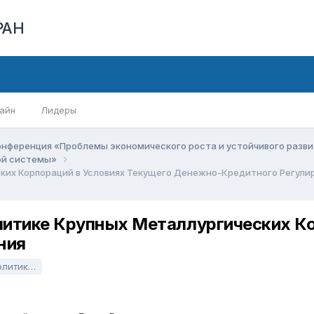
РАН
айн
Лидеры
онференция «Проблемы экономического роста и устойчивого разв
вой системы»
ких Корпораций в Условиях Текущего Денежно-Кредитного Регули
литике Крупных Металлургических Ко
ния
го Регулирования.docx