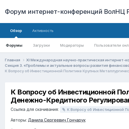
Форум интернет-конференций ВолНЦ 
Обзор
Активность
Форумы
Загрузки
Модераторы
Пользователи онл
Главная
XI Международная научно-практическая интернет-к
Секция 3. «Проблемы и актуальные вопросы развития финансо
К Вопросу об Инвестиционной Политике Крупных Металлургичес
К Вопросу об Инвестиционной По
Денежно-Кредитного Регулирова
Ссылка для скачивания:
К Вопросу об Инвестиционной Политике Крупных Металлургических Корпораций в Условиях Текущего Денежно-Кредитно
Авторы:
Данила Сергеевич Гончарук