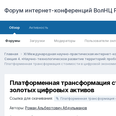
Форум интернет-конференций ВолНЦ 
Обзор
Активность
Форумы
Загрузки
Модераторы
Пользователи онл
Главная
XI Международная научно-практическая интернет-к
Секция 4. «Научно-технологическое развитие территорий: про
Платформенная трансформация стоимости в цифровой экономик
Платформенная трансформация ст
золотых цифровых активов
Ссылка для скачивания:
Платформенная трансформация стоимости в цифровой экономике: вызовы и возможности развития золотых циф
Авторы:
Роман Альбертович Абдульманов