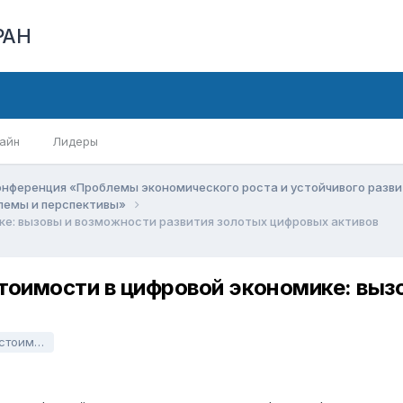
РАН
айн
Лидеры
онференция «Проблемы экономического роста и устойчивого разв
блемы и перспективы»
е: вызовы и возможности развития золотых цифровых активов
оимости в цифровой экономике: вызо
ровых активов.docx