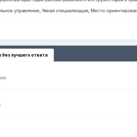
альное управление, Умная специализация, Место-ориентирова
 без лучшего ответа
мая
я