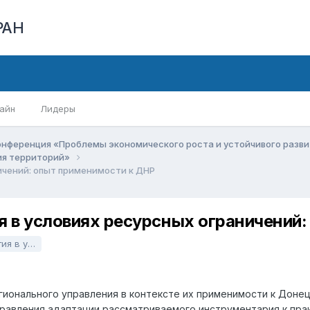
РАН
айн
Лидеры
онференция «Проблемы экономического роста и устойчивого разв
ия территорий»
ичений: опыт применимости к ДНР
я в условиях ресурсных ограничений
ости к ДНР.docx
гионального управления в контексте их применимости к Доне
равления адаптации рассматриваемого инструментария к прак