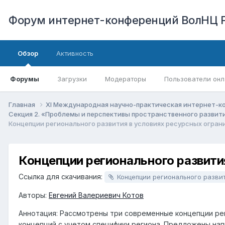
Форум интернет-конференций ВолНЦ 
Обзор
Активность
Форумы
Загрузки
Модераторы
Пользователи онл
Главная
XI Международная научно-практическая интернет-к
Секция 2. «Проблемы и перспективы пространственного развит
Концепции регионального развития в условиях ресурсных огран
Концепции регионального развити
Ссылка для скачивания:
Концепции регионального развития в условиях ресурсных ограничений: опыт применим
Авторы:
Евгений Валериевич Котов
Аннотация: Рассмотрены три современные концепции ре
концепций с учетом специфики региона. Предложены нап