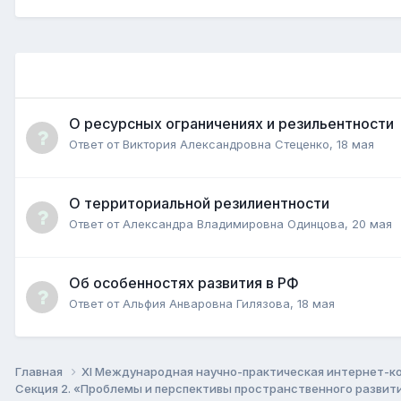
О ресурсных ограничениях и резильентности
Ответ от
Виктория Александровна Стеценко
,
18 мая
О территориальной резилиентности
Ответ от
Александра Владимировна Одинцова
,
20 мая
Об особенностях развития в РФ
Ответ от
Альфия Анваровна Гилязова
,
18 мая
Главная
XI Международная научно-практическая интернет-к
Секция 2. «Проблемы и перспективы пространственного развит