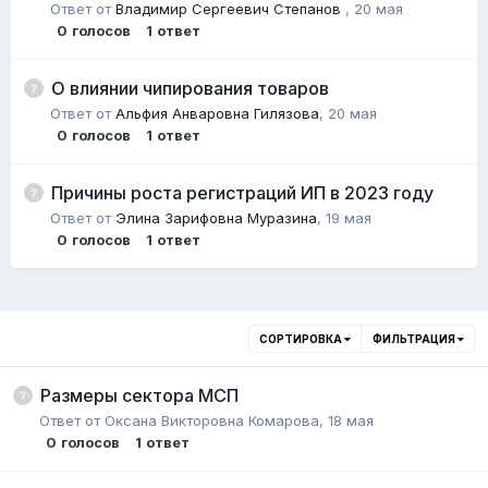
Ответ от
Владимир Сергеевич Степанов
,
20 мая
0
голосов
1
ответ
О влиянии чипирования товаров
Ответ от
Альфия Анваровна Гилязова
,
20 мая
0
голосов
1
ответ
Причины роста регистраций ИП в 2023 году
Ответ от
Элина Зарифовна Муразина
,
19 мая
0
голосов
1
ответ
СОРТИРОВКА
ФИЛЬТРАЦИЯ
Размеры сектора МСП
Ответ от
Оксана Викторовна Комарова
,
18 мая
0
голосов
1
ответ