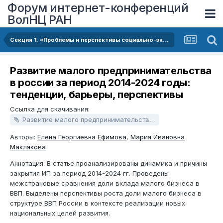
Форум интернет-конференций
ВолНЦ РАН
Секция 1. «Проблемы и перспективы социально-экономического развития территорий в условиях структурно-технологической трансформации российской экономики»
Развитие малого предпринимательства
в россии за период 2014-2024 годы:
тенденции, барьеры, перспективы
Ссылка для скачивания:
Развитие малого предпринимательства в россии за период 2014-2024 годы: тенденции, барьеры, перспективы.docx
Авторы:
Елена Георгиевна Ефимова
,
Мария Ивановна
Маклякова
Аннотация: В статье проанализированы динамика и причины
закрытия ИП за период 2014-2024 гг. Проведены
межстрановые сравнения доли вклада малого бизнеса в
ВВП. Выделены перспективы роста доли малого бизнеса в
структуре ВВП России в контексте реализации новых
национальных целей развития.