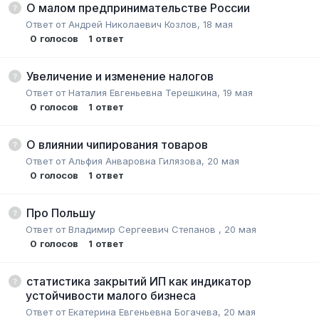
О малом предпринимательстве России
Ответ от
Андрей Николаевич Козлов
,
18 мая
0
голосов
1
ответ
Увеличение и изменение налогов
Ответ от
Наталия Евгеньевна Терешкина
,
19 мая
0
голосов
1
ответ
О влиянии чипирования товаров
Ответ от
Альфия Анваровна Гилязова
,
20 мая
0
голосов
1
ответ
Про Польшу
Ответ от
Владимир Сергеевич Степанов
,
20 мая
0
голосов
1
ответ
статистика закрытий ИП как индикатор
устойчивости малого бизнеса
Ответ от
Екатерина Евгеньевна Богачева
,
20 мая