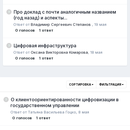
Про доклад с почти аналогичным названием
(год назад) и аспекты...
Ответ от
Владимир Сергеевич Степанов
,
19 мая
0
голосов
1
ответ
Цифровая инфраструктура
Ответ от
Оксана Викторовна Комарова
,
18 мая
0
голосов
1
ответ
СОРТИРОВКА
ФИЛЬТРАЦИЯ
О клиентоориентированности цифровизации в
государственном управлении
Ответ от
Татьяна Васильева Гоцко
,
8 мая
0
голосов
1
ответ