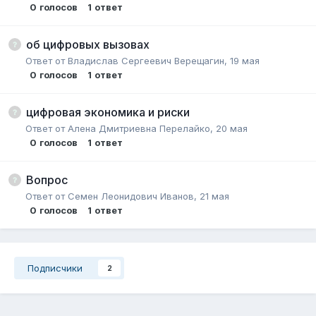
0
голосов
1
ответ
об цифровых вызовах
Ответ от
Владислав Сергеевич Верещагин
,
19 мая
0
голосов
1
ответ
цифровая экономика и риски
Ответ от
Алена Дмитриевна Перелайко
,
20 мая
0
голосов
1
ответ
Вопрос
Ответ от
Семен Леонидович Иванов
,
21 мая
0
голосов
1
ответ
Подписчики
2