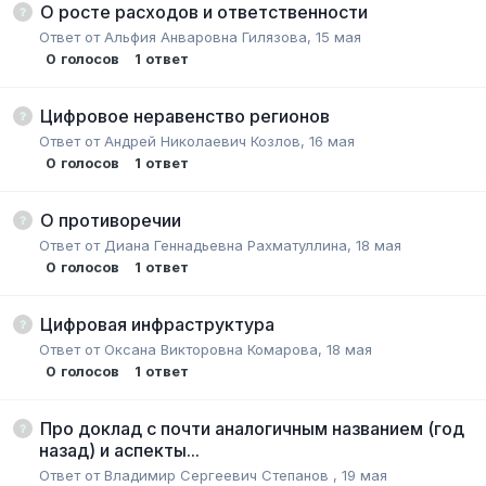
О росте расходов и ответственности
Ответ от
Альфия Анваровна Гилязова
,
15 мая
0
голосов
1
ответ
Цифровое неравенство регионов
Ответ от
Андрей Николаевич Козлов
,
16 мая
0
голосов
1
ответ
О противоречии
Ответ от
Диана Геннадьевна Рахматуллина
,
18 мая
0
голосов
1
ответ
Цифровая инфраструктура
Ответ от
Оксана Викторовна Комарова
,
18 мая
0
голосов
1
ответ
Про доклад с почти аналогичным названием (год
назад) и аспекты...
Ответ от
Владимир Сергеевич Степанов
,
19 мая