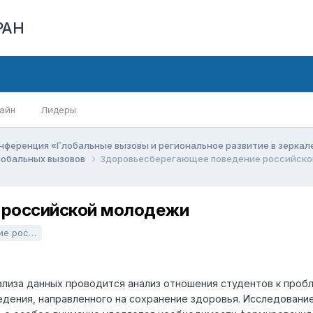
РАН
айн
Лидеры
нференция «Глобальные вызовы и региональное развитие в зерка
глобальных вызовов
Здоровьесберегающее поведение российск
 российской молодежи
дежи.docx
нализа данных проводится анализ отношения студентов к проб
ения, направленного на сохранение здоровья. Исследование 